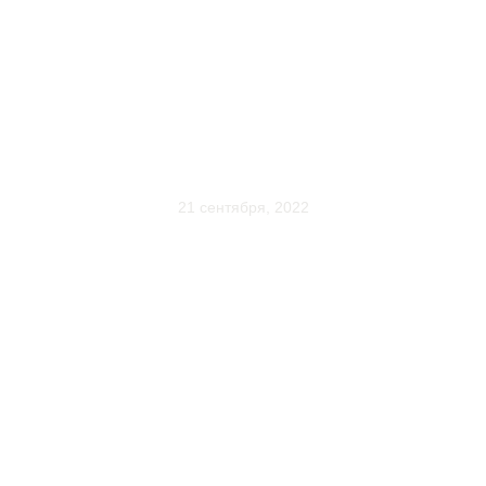
РАСХОДОМЕР СЫПУЧИХ МАТЕРИАЛОВ
ЕVЕREST (0,5×0,5)D – ОТ ИДЕИ К
ПРОДАЖЕ
21 сентября, 2022