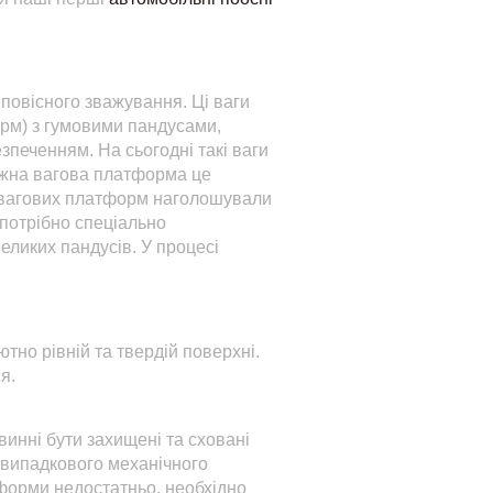
 повісного зважування. Ці ваги
рм) з гумовими пандусами,
зпеченням. На сьогодні такі ваги
Кожна вагова платформа це
х вагових платформ наголошували
 потрібно спеціально
великих пандусів. У процесі
но рівній та твердій поверхні.
я.
инні бути захищені та сховані
о випадкового механічного
форми недостатньо, необхідно