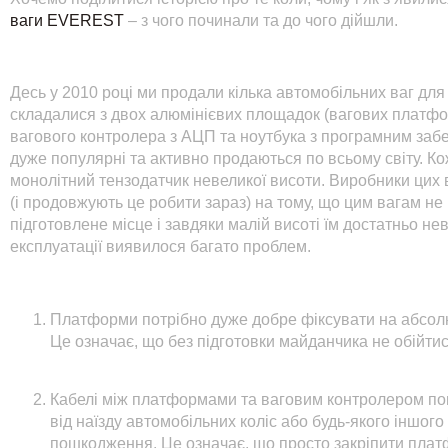
ваги EVEREST
– з чого починали та до чого дійшли.
Десь у 2010 році ми продали кілька автомобільних ваг для
складалися з двох алюмінієвих площадок (вагових платфо
вагового контролера з АЦП та ноутбука з програмним забе
дуже популярні та активно продаються по всьому світу. 
монолітний тензодатчик невеликої висоти. Виробники ци
(і продовжують це робити зараз) на тому, що цим вагам не
підготовлене місце і завдяки малій висоті їм достатньо не
експлуатації виявилося багато проблем.
Платформи потрібно дуже добре фіксувати на абсолют
Це означає, що без підготовки майданчика не обійтис
Кабелі між платформами та ваговим контролером пов
від наїзду автомобільних коліс або будь-якого іншог
пошкодження. Це означає, що просто закріпити плат