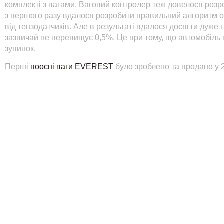
комплекті з вагами. Ваговий контролер теж довелося розро
з першого разу вдалося розробити правильний алгоритм о
від тензодатчиків. Але в результаті вдалося досягти дуже г
зазвичай не перевищує 0,5%. Це при тому, що автомобіль 
зупинок.
Перші
поосні ваги EVEREST
було зроблено та продано у 2
ваги досі продовжують точно зважувати завантажені піско
З того часу конструкція ваг кілька разів піддавалася моде
міцність при тій самій вазі конструкції. На сьогодні ми д
результатом.
ПОДІЛИТИСЯ