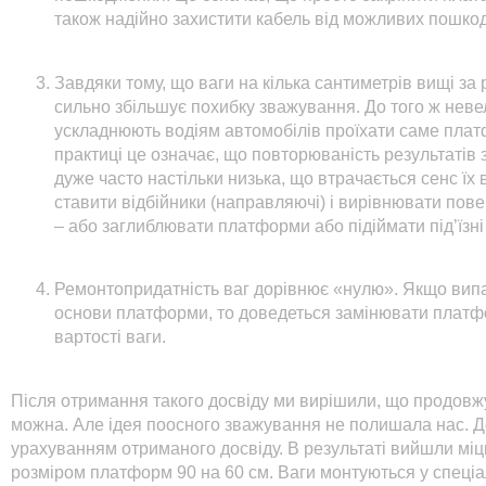
також надійно захистити кабель від можливих пошко
Завдяки тому, що ваги на кілька сантиметрів вищі за 
сильно збільшує похибку зважування. До того ж нев
ускладнюють водіям автомобілів проїхати саме пла
практиці це означає, що повторюваність результатів з
дуже часто настільки низька, що втрачається сенс їх
ставити відбійники (направляючі) і вирівнювати по
– або заглиблювати платформи або підіймати під’їзн
Ремонтопридатність ваг дорівнює «нулю». Якщо вип
основи платформи, то доведеться замінювати платф
вартості ваги.
Після отримання такого досвіду ми вирішили, що продовжу
можна. Але ідея поосного зважування не полишала нас. Д
урахуванням отриманого досвіду. В результаті вийшли міцн
розміром платформ 90 на 60 см. Ваги монтуються у спеціал