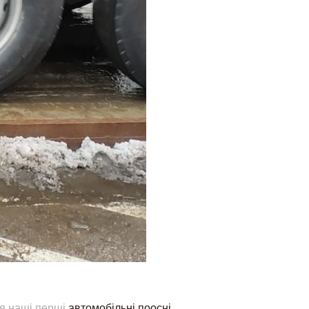
ся наші перші
автомобільні поосні