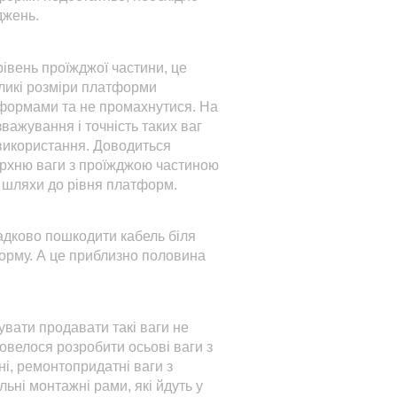
джень.
рівень проїжджої частини, це
еликі розміри платформи
тформами та не промахнутися. На
важування і точність таких ваг
 використання. Доводиться
верхню ваги з проїжджою частиною
і шляхи до рівня платформ.
адково пошкодити кабель біля
орму. А це приблизно половина
вати продавати такі ваги не
овелося розробити осьові ваги з
і, ремонтопридатні ваги з
ьні монтажні рами, які йдуть у