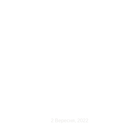
І ВАГИ EVEREST 20T (0,6
– ІСТОРІЯ СТВОРЕННЯ
2 Вересня, 2022