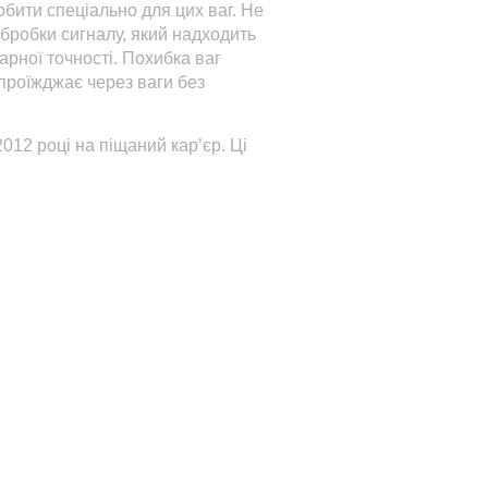
бити спеціально для цих ваг. Не
бробки сигналу, який надходить
арної точності. Похибка ваг
проїжджає через ваги без
012 році на піщаний кар’єр. Ці
м автомобілі.
рнізації. Щоразу ми збільшували
ійсно пишаємося отриманим
НАСТУПНА ІСТОРІЯ