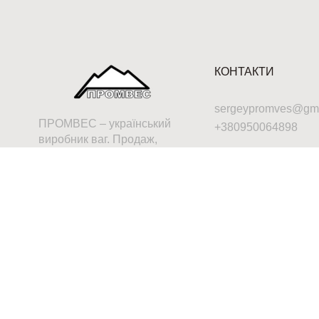
КОНТАКТИ
sergeypromves@gma
ПРОМВЕС – український
+380950064898
виробник ваг. Продаж,
ремонт, повірка,
обслуговування будь-яких
промислових ваг, а може,
просто консультація – це до
нас.