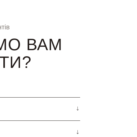
тів
МО ВАМ
ТИ?